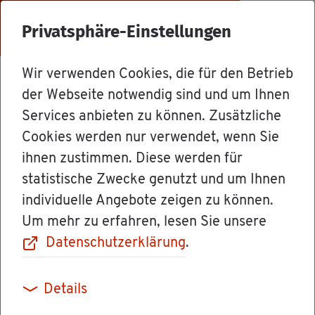
Menü
Privatsphäre-Einstellungen
Wir verwenden Cookies, die für den Betrieb
Dienst­leis­tun­gen
der Webseite notwendig sind und um Ihnen
Services anbieten zu können. Zusätzliche
Cookies werden nur verwendet, wenn Sie
Ab­fall und Müll
ihnen zustimmen. Diese werden für
statistische Zwecke genutzt und um Ihnen
ent­sor­gen
individuelle Angebote zeigen zu können.
Um mehr zu erfahren, lesen Sie unsere
Datenschutzerklärung
.
Die Ab­fall­ent­sor­gung ist eine Pflicht­auf­ga­be
Details
der Stadt- und Land­krei­se.