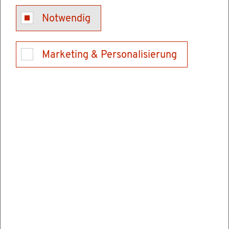
Tel.: 0721 926-6610
Notwendig
E-Mail schrei­ben
Marketing & Personalisierung
Ver­wal­tungs­stel­len
Füh­rungs­aka­de­mie Baden-Würt­tem­berg
Hans-Thoma-Stra­ße 1
76133 Karls­ru­he
Tel.: 0721 926-6610
E-Mail schrei­ben
In­for­ma­tio­nen & Öff­nungs­zei­ten