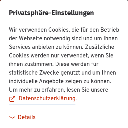
Menü
Privatsphäre-Einstellungen
Wir verwenden Cookies, die für den Betrieb
Dienst­leis­tun­gen
der Webseite notwendig sind und um Ihnen
Services anbieten zu können. Zusätzliche
Cookies werden nur verwendet, wenn Sie
Stif­tun­gen - Än­
ihnen zustimmen. Diese werden für
statistische Zwecke genutzt und um Ihnen
de­run­gen dem
individuelle Angebote zeigen zu können.
Um mehr zu erfahren, lesen Sie unsere
Fi­nanz­amt mit­
Datenschutzerklärung
.
tei­len
Details