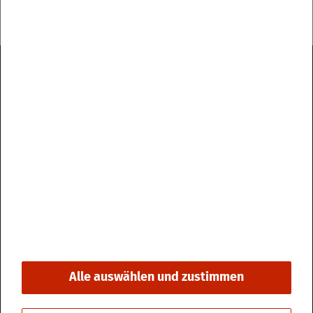
Im­pres­sum
Da­ten­schutz
Kon­takt & Öff­nungs­zei­ten
Bar­rie­re­frei­heit
Alle auswählen und zustimmen
© 2026 Stadt Fri­din­gen