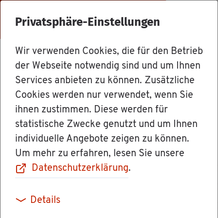
Menü
Privatsphäre-Einstellungen
Wir verwenden Cookies, die für den Betrieb
Dienst­leis­tun­gen
der Webseite notwendig sind und um Ihnen
Services anbieten zu können. Zusätzliche
Cookies werden nur verwendet, wenn Sie
Er­zie­hung in
ihnen zustimmen. Diese werden für
statistische Zwecke genutzt und um Ihnen
einer Pfle­ge­fa­mi­
individuelle Angebote zeigen zu können.
Um mehr zu erfahren, lesen Sie unsere
lie be­an­tra­gen
Datenschutzerklärung
.
(Voll­zeit­pfle­ge)
Details